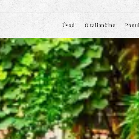
Úvod
O taliančine
Ponu