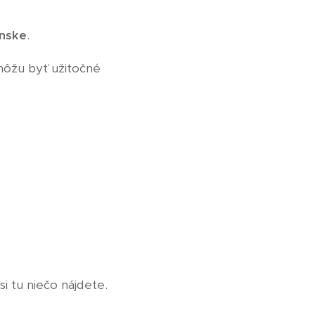
anske
.
môžu byť užitočné
si tu niečo nájdete.