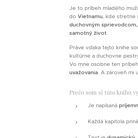
Je to príbeh mladého muža, 
do
Vietnamu
, kde stretne
duchovným sprievodcom,
samotný život
.
Práve vďaka tejto knihe s
kultúrne a duchovne pestrý
Vo mne osobne ten príbeh
uvažovania
. A zároveň mi 
Prečo som si túto knihu v
Je napísaná
príjem
Každá kapitola prin
Text je
dynamický
,