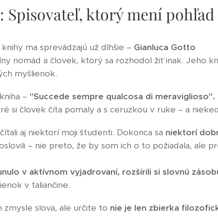
 Spisovateľ, ktorý mení pohľad 
knihy ma sprevádzajú už dlhšie –
Gianluca Gotto
tálny nomád a človek, ktorý sa rozhodol žiť inak. Jeho 
ných myšlienok.
 kniha –
"Succede sempre qualcosa di meraviglioso".
ré si človek číta pomaly a s ceruzkou v ruke – a niekedy
čítali aj niektorí moji študenti. Dokonca sa
niektorí dob
 oslovili – nie preto, že by som ich o to požiadala, ale p
nulo v aktívnom vyjadrovaní, rozšírili si slovnú zásobu
enok v taliančine.
zmysle slova, ale určite to
nie je len zbierka filozof