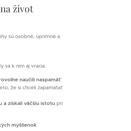
na život
knihy sú osobné, úprimné a
 sa k nim aj vracia.
rovoľne naučili naspamäť
reto, že si chceli zapamätať
 a získali väčšiu istotu
pri
ických myšlienok
.