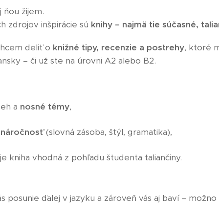
j ňou žijem.
h zdrojov inšpirácie sú
knihy – najmä tie súčasné, tali
chcem deliť o
knižné tipy, recenzie a postrehy
, ktoré 
ansky – či už ste na úrovni A2 alebo B2.
íbeh a
nosné témy
,
 náročnosť
(slovná zásoba, štýl, gramatika),
je kniha vhodná z pohľadu študenta taliančiny.
ás posunie ďalej v jazyku a zároveň vás aj baví – možno 