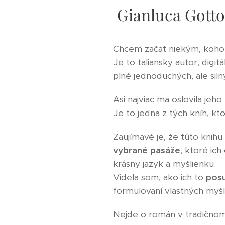
Gianluca Gotto:
Chcem začať niekým, koho 
Je to taliansky autor, digi
plné jednoduchých, ale sil
Asi najviac ma oslovila jeho
Je to jedna z tých kníh, kto
Zaujímavé je, že túto knihu 
vybrané pasáže
, ktoré ich
krásny jazyk a myšlienku.
Videla som, ako ich to
posu
formulovaní vlastných myšli
Nejde o román v tradičnom 