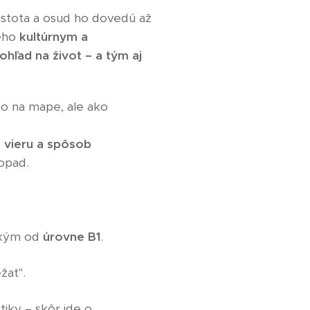
eistota a osud ho dovedú až
jeho
kultúrnym a
hľad na život – a tým aj
to na mape, ale ako
h vieru a spôsob
dopad.
tkým od
úrovne B1
.
žať".
tiky – skôr ide o