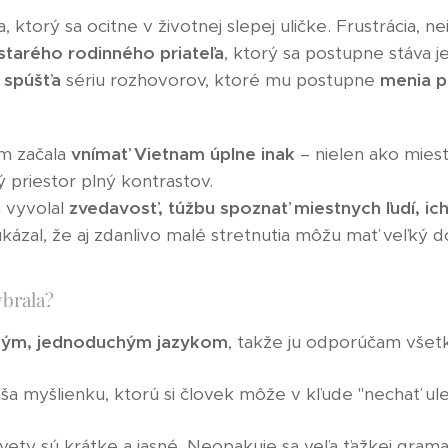
ktorý sa ocitne v životnej slepej uličke. Frustrácia, n
starého rodinného priateľa
, ktorý sa postupne stáva 
 spúšťa
sériu rozhovorov, ktoré mu postupne
menia po
om začala
vnímať Vietnam úplne inak
– nielen ako mies
 priestor plný kontrastov.
 vyvolal
zvedavosť, túžbu spoznať miestnych ľudí, ic
ukázal, že aj zdanlivo malé stretnutia môžu mať veľký 
ybrala?
ným, jednoduchým jazykom
, takže ju odporúčam vše
áša myšlienku, ktorú si človek môže v kľude "nechať ule
 vety sú krátke a jasné. Neopakuje sa veľa ťažkej grama