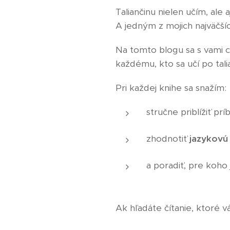
Taliančinu nielen učím, ale a
A jedným z mojich najväčšíc
Na tomto blogu sa s vami 
každému, kto sa učí po tali
Pri každej knihe sa snažím:
stručne priblížiť pr
zhodnotiť
jazykovú
a poradiť, pre koho 
Ak hľadáte čítanie, ktoré v