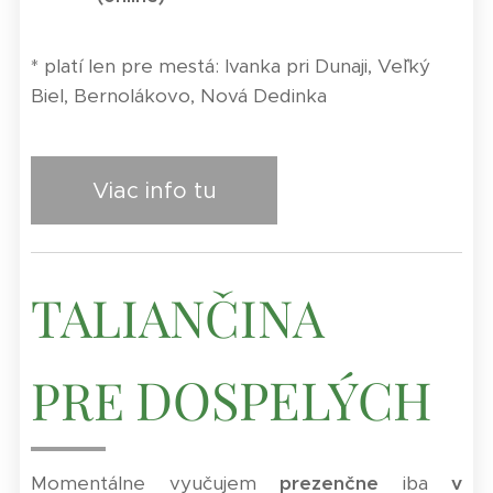
* platí len pre mestá:
Ivanka pri Dunaji, Veˇľký
Biel, Bernolákovo, Nová Dedinka
Viac info tu
TALIANČINA
DOSPELÝCH
PRE
Momentálne vyučujem
prezenčne
iba
v