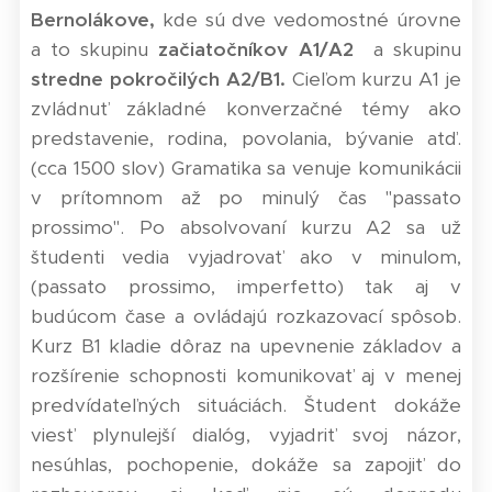
Bernolákove
,
kde sú dve vedomostné úrovne
a to skupinu
začiatočníkov A1/A2
a skupinu
stredne pokročilých A2/B1.
Cieľom kurzu A1 je
zvládnuť základné konverzačné témy ako
predstavenie, rodina, povolania, bývanie atď.
(cca 1500 slov) Gramatika sa venuje komunikácii
v prítomnom až po minulý čas "passato
prossimo". Po absolvovaní kurzu A2 sa už
študenti vedia vyjadrovať ako v minulom,
(passato prossimo, imperfetto) tak aj v
budúcom čase a ovládajú rozkazovací spôsob.
Kurz B1 kladie dôraz na upevnenie základov a
rozšírenie schopnosti komunikovať aj v menej
predvídateľných situáciách. Študent
dokáže
viesť plynulejší dialóg, vyjadriť svoj názor,
nesúhlas, pochopenie, dokáže sa zapojiť do