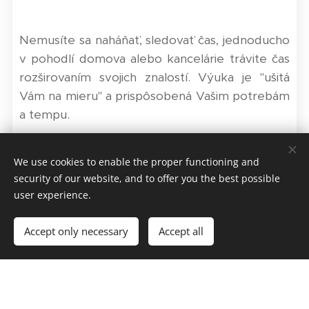
Nemusíte sa naháňať, sledovať čas, jednoducho
v pohodlí domova alebo kancelárie trávite čas
rozširovaním svojich znalostí. Výuka je "ušitá
Vám na mieru" a prispôsobená Vašim potrebám
a tempu.
Od pondelka do štvrtka v čase od 08:00 do
We use cookies to enable the proper functioning and
12:00
sa venujem individuálnym klientom ako aj
security of our website, and to offer you the best possible
2-3 členným mini-skupinkám. Lekcie prebiehajú
user experience.
online cez zoom, MS Teams, skype. V prípade
záujmu o prezenčnú výučbu je táto možnosť
Accept only necessary
Accept all
dostupná v prípade voľnej kapacity pre
záujemcov z Bernolákova, Ivanky pri Dunaji,
prípadne z priľahlého okolia.