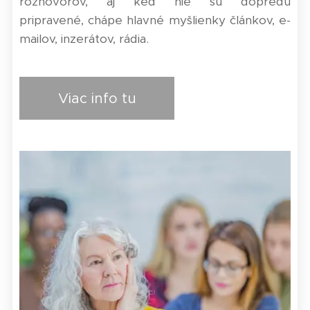
rozhovorov, aj keď nie sú dopredu
pripravené,
chápe
hlavné myšlienky článkov, e-
mailov, inzerátov, rádia.
Viac info tu