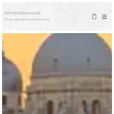
kurzytalianciny.sk
Kurzy talianskeho jazyka a kultúry