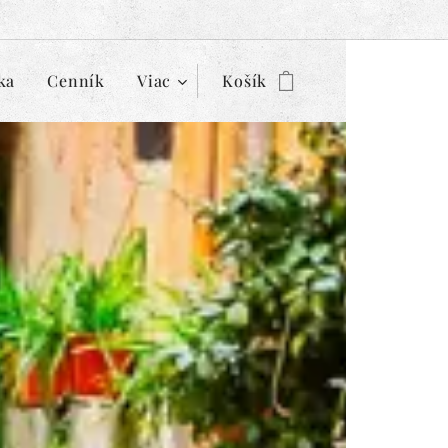
ka
Cenník
Viac
Košík