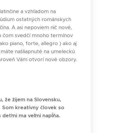
latinčine a vzhľadom na
túdium ostatných románskych
nčina. A asi nepoviem nič nové,
 o čom svedčí mnoho termínov
ko piano, forte, allegro ) ako aj
k máte našliapnuté na umeleckú
zároveň Vám otvorí nové obzory.
, že žijem na Slovensku,
.
Som kreatívny človek so
s deťmi ma veľmi napĺňa.