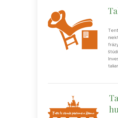
Ta
Tent
niek
fráz
štúd
Inve
tali
Ta
h