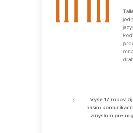
Tali
jed
jazy
keď
preb
mno
drá
Vyše 17 rokov ži
naším komunikačný
zmyslom pre orga