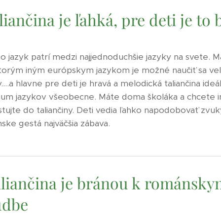
liančina je ľahká, pre deti je to
o jazyk patrí medzi najjednoduchšie jazyky na svete. M
torým iným európskym jazykom je možné naučiť sa veľ
y....a hlavne pre deti je hravá a melodická taliančina id
ium jazykov všeobecne. Máte doma školáka a chcete i
stujte do taliančiny. Deti vedia ľahko napodobovať zvuky
anske gestá najväčšia zábava.
liančina je bránou k románsky
udbe