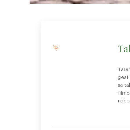
Ta
Talia
gesti
sa t
filmo
nábož