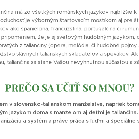
ančina má zo všetkých románskych jazykov najbližšie k 
noduchosť je výborným štartovacím mostíkom aj pre š
kov ako španielčina, francúzština, portugalčina či rumu
 pripomeniem, že je aj svetovým hudobným jazykom,
ratých z taliančiny (opera, melódia, či hudobné pojmy a
žstvo slávnych talianskych skladateľov a spevákov. A
hu, taliančina sa stane Vašou nevyhnutnou súčasťou a 
PREČO SA UČIŤ SO MNOU?
jem v slovensko-talianskom manželstve, napriek tomu
m jazykom doma s manželom aj deťmi je taliančina
nizáciu a systém a práve práca s ľuďmi a špeciálne 