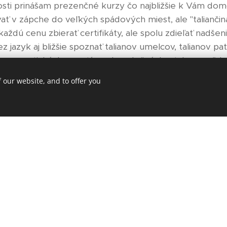
ti prinášam prezenčné kurzy čo najbližšie k Vám domov
ať v zápche do veľkých spádových miest, ale "talianči
každú cenu zbierať certifikáty, ale spolu zdieľať nadšeni
ez jazyk aj bližšie spoznať talianov umelcov, talianov pa
, romantických, emotívnych, srdečných a takmer vždy 
na hodine je samozrejme učebnica ( tenká :-) , ale té
 our website, and to offer you
 navodiť reálne situácie. Chápem, že deti majú sedenia 
ažím hodiny nejako ozvláštniť, napríklad natočíme tali
e "oživíme v bábkovom divadle ". Inokedy zas zájdeme 
zmrzlinu", kde si ju aj po taliansky objednáme. Niekedy 
ako na pravom talianskom trhu , ale verte mi, je to zá
dšenie, flexibilita, kval