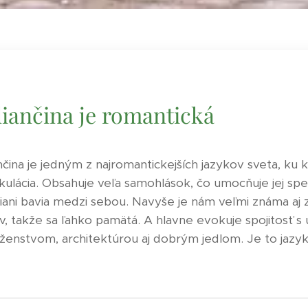
liančina je romantická
nčina je jedným z najromantickejších jazykov sveta, ku
kulácia. Obsahuje veľa samohlások, čo umocňuje jej spe
aliani bavia medzi sebou. Navyše je nám veľmi známa aj
v, takže sa ľahko pamätá. A hlavne evokuje spojitosť 
enstvom, architektúrou aj dobrým jedlom. Je to jazyk ľ