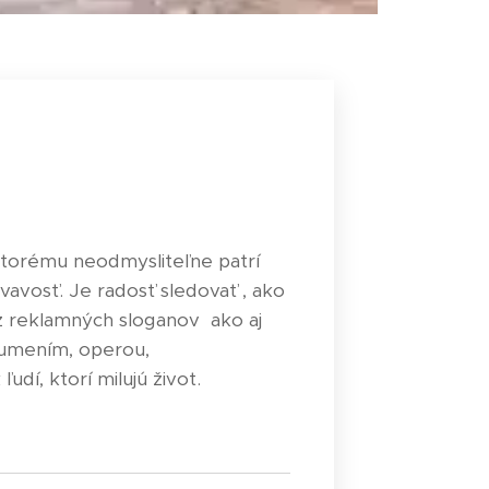
 ktorému neodmysliteľne patrí
vavosť. Je radosť sledovať , ako
 z reklamných sloganov ako aj
s umením, operou,
udí, ktorí milujú život.