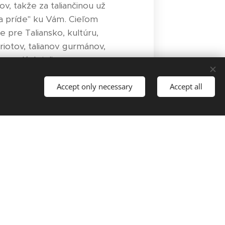
, takže za taliančinou už
na príde" ku Vám. Cieľom
e pre Taliansko, kultúru,
triotov, talianov gurmánov,
veselých talianov .
my vždy dopĺňam z rôznych
Accept only necessary
Accept all
v škole dosť a preto sa na
ansku operu, alebo ústrednú
v Bernolákove či v Ivánke
je na hodine taliančiny ruch
mer :-)
ita