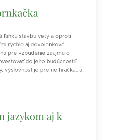
 brnkačka
á ľahkú stavbu vety a oproti
mi rýchlo aj dovolenkové
eálna pre vzbudenie záujmu o
nvestovať do jeho budúcnosti?
, výslovnosť je pre ne hračka...a
m jazykom aj k