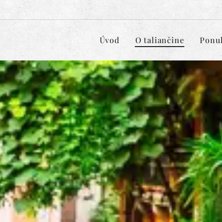
Úvod
O taliančine
Ponu