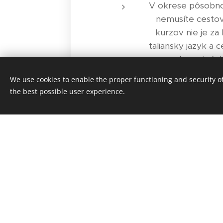
V okrese pôsobnos
nemusíte cestov
kurzov nie je za 
taliansky jazyk a c
elegantných
Hlavným pilierom 
We use cookies to enable the proper functioning and security of
zdrojov, snažím sa
the best possible user experience.
našich hodinách sn
postavu z učebnic
na "pravú taliansku 
na